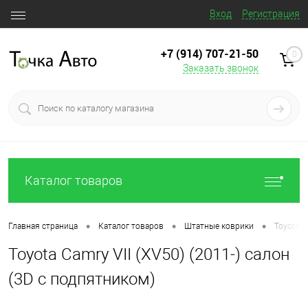
Вход
Регистрация
+7 (914) 707‒21‒50
0
Заказать звонок
Каталог товаров
•
•
•
Главная страница
Каталог товаров
Штатные коврики
Toyota C
Toyota Camry VII (XV50) (2011-) салон
(3D с подпятником)