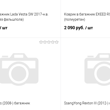
ажник Lada Vesta SW 2017-н.в.
Коврик в багажник EXEED RX 
без фальшпола)
(полиуретан)
2 090 руб.
/ шт
/ шт
В корзину
В корз
 клик
Сравнение
Купить в 1 клик
е
Под заказ
В избранное
is (2008-) багажник
SsangYong Rexton III (2012-)