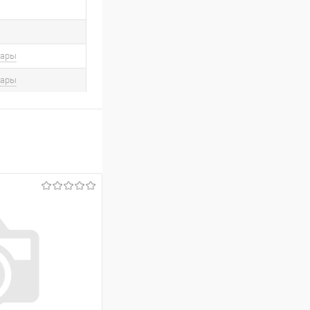
вары
вары