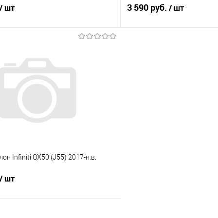
3 590 руб.
/ шт
/ шт
В корзину
В корз
 клик
Сравнение
Купить в 1 клик
е
Под заказ
В избранное
он Infiniti QX50 (J55) 2017-н.в.
/ шт