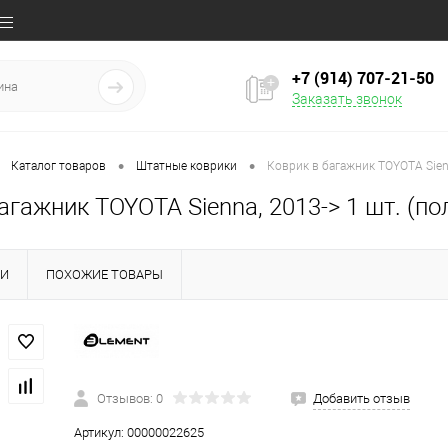
+7 (914) 707‒21‒50
Заказать звонок
•
•
Каталог товаров
Штатные коврики
Коврик в багажник TOYOTA Sienn
агажник TOYOTA Sienna, 2013-> 1 шт. (по
КИ
ПОХОЖИЕ ТОВАРЫ
Отзывов: 0
Добавить отзыв
Артикул:
00000022625