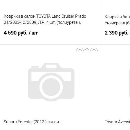
Коврики в салон TOYOTA Land Cruiser Prado
Коврик в баг
01/2003-12/2009, Л.Р., 4 шт. (полиуретан,
Универсал (
бежевые)
4 590 руб.
2 390 руб.
/ шт
В корзину
Купить в 1 клик
Сравнение
Купить в 1
В избранное
Под заказ
В избранно
Subaru Forester (2012-) салон
Toyota Avens