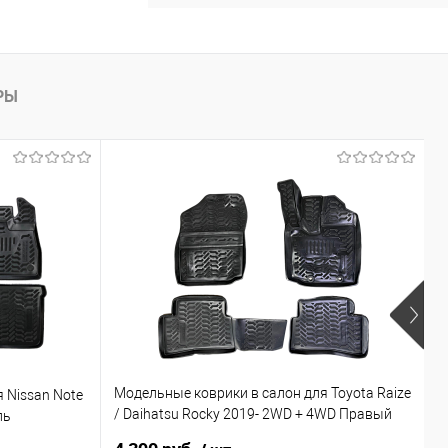
РЫ
Х
Модельные коврики в салон для Toyota Raize
 Nissan Note
М
/ Daihatsu Rocky 2019- 2WD + 4WD Правый
ль
C
руль