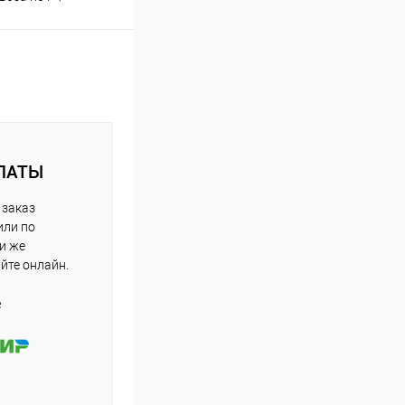
ЛАТЫ
 заказ
или по
ли же
айте онлайн.
е