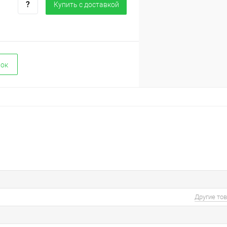
Купить c доставкой
вок
Другие то