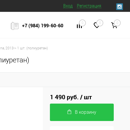
Вход
Регистрация
0
0
0
+7 (984) 199‒60‒60
a, 2013-> 1 шт. (полиуретан)
лиуретан)
1 490 руб.
/ шт
В корзину