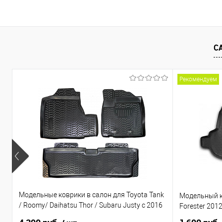
В корзину
Купить в 1 клик
Сравнение
Купить в 1
В избранное
Под заказ
В избранно
С
Рекомендуем
Модельные коврики в салон для Toyota Tank
Модельный к
/ Roomy/ Daihatsu Thor / Subaru Justy с 2016
Forester 201
по н.в. Правый руль