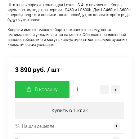
Штатные коврики в салон для Lexus LS 4-го поколения. Ковры
идеально подходят на версии LS460 и LS600h. Для LS460l и LS600hl
- версии long - эти коврики также подойдут, но ковры второго ряда
будут чуть короче.
Коврики имеют высокие борта, сохраняют форму, легко
вынимаются и укладываются на место. Обладают повышенной
износостойкостью и могут эксплуатироваться в самых суровых
климатических условиях.
3 890 руб.
/ шт
В корзину
Купить в 1 клик
Нашли дешевле