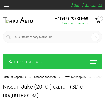
Вход
Регистрация
+7 (914) 707‒21‒50
0
Заказать звонок
Каталог товаров
•
•
•
Главная страница
Каталог товаров
Штатные коврики
Nissan J
Nissan Juke (2010-) салон (3D с
подпятником)