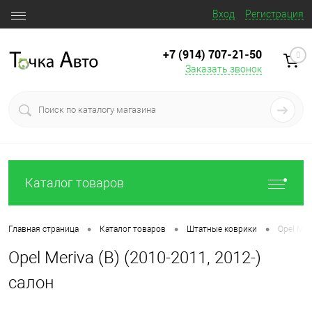
Вход
Регистрация
+7 (914) 707‒21‒50
0
Заказать звонок
Каталог товаров
•
•
•
Главная страница
Каталог товаров
Штатные коврики
Opel Mer
Opel Meriva (B) (2010-2011, 2012-)
салон