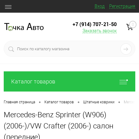
Вход
Регистрация
+7 (914) 707‒21‒50
0
Заказать звонок
Каталог товаров
•
•
•
Главная страница
Каталог товаров
Штатные коврики
Mercedes
Mercedes-Benz Sprinter (W906)
(2006-)/VW Crafter (2006-) салон
(передние)