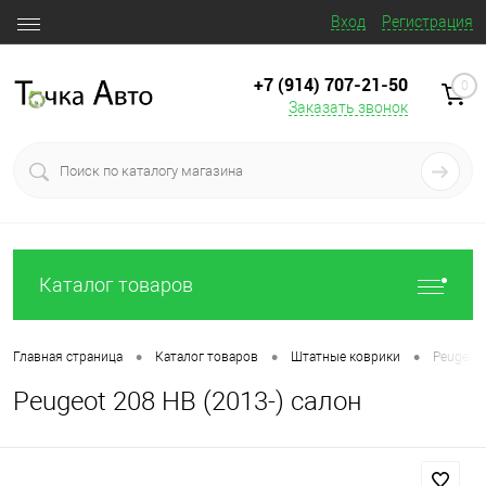
Вход
Регистрация
+7 (914) 707‒21‒50
0
Заказать звонок
Каталог товаров
•
•
•
Главная страница
Каталог товаров
Штатные коврики
Peugeot 
Peugeot 208 HB (2013-) салон