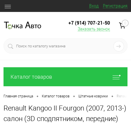
Вход
Регистрация
+7 (914) 707‒21‒50
0
Заказать звонок
Каталог товаров
•
•
•
Главная страница
Каталог товаров
Штатные коврики
Renault 
Renault Kangoo II Fourgon (2007, 2013-)
салон (3D сподпятником, передние)