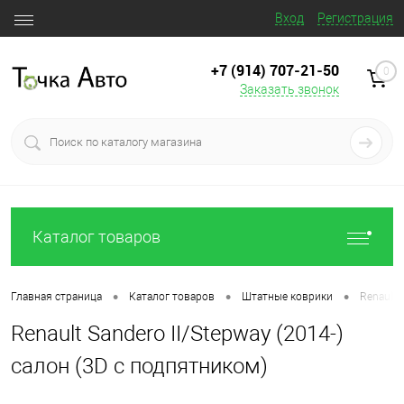
Вход
Регистрация
+7 (914) 707‒21‒50
0
Заказать звонок
Каталог товаров
•
•
•
Главная страница
Каталог товаров
Штатные коврики
Renault 
Renault Sandero II/Stepway (2014-)
салон (3D с подпятником)