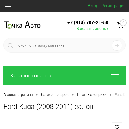
Вход
Регистрация
+7 (914) 707‒21‒50
0
Заказать звонок
Каталог товаров
•
•
•
Главная страница
Каталог товаров
Штатные коврики
Ford Kug
Ford Kuga (2008-2011) салон