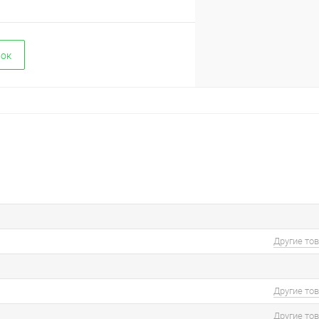
вок
Другие то
Другие то
Другие то