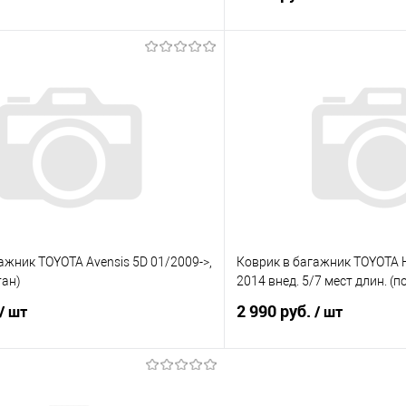
В корзину
В корз
 клик
Сравнение
Купить в 1 клик
е
Под заказ
В избранное
ажник TOYOTA Avensis 5D 01/2009->,
Коврик в багажник TOYOTA H
тан)
2014 внед. 5/7 мест длин. (
2 990 руб.
/ шт
/ шт
В корзину
В корз