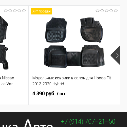
Хит продаж
 Nissan
Модельные коврики в салон для Honda Fit
М
lica Van
2013-2020 Hybrid
H
4 390 руб.
2
/ шт
+7 (914) 707‒21‒50