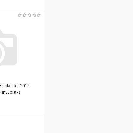
ину
Сравнение
В наличии
ighlander, 2012-
полиуретан)
ину