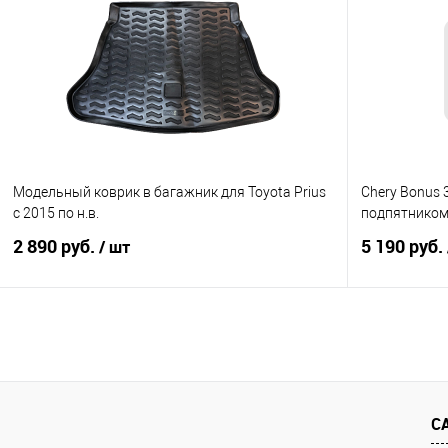
Купить в 1 клик
Сравнение
Купить в 1
В избранное
Под заказ
В избранно
Модельный коврик в багажник для Toyota Prius
Chery Bonus 3
с 2015 по н.в.
подпятником
2 890 руб.
5 190 руб.
/ шт
В корзину
Купить в 1 клик
Сравнение
Купить в 1
В избранное
Под заказ
В избранно
С