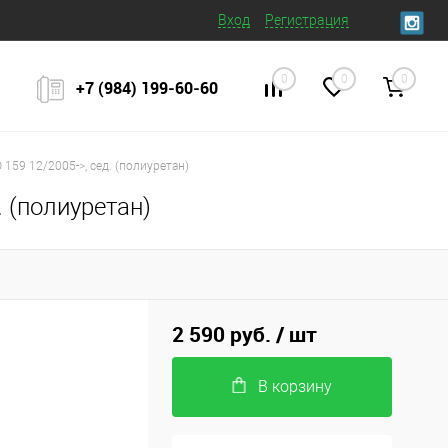
Вход
Регистрация
0
0
0
+7 (984) 199‒60‒60
159 12/2005->, сед. (полиуретан)
 (полиуретан)
2 590 руб.
/ шт
В корзину