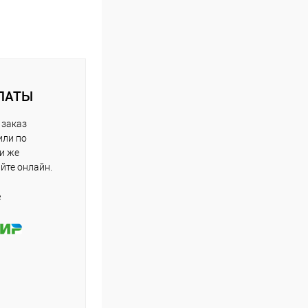
ЛАТЫ
 заказ
или по
ли же
айте онлайн.
е