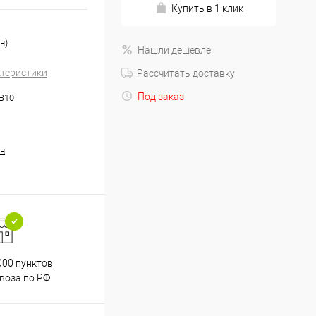
Купить в 1 клик
н)
Нашли дешевле
ктеристики
Рассчитать доставку
Под заказ
.B10
н
000 пунктов
Весь ассортимент
воза по РФ
сертифицирован