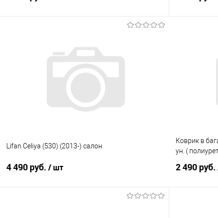
В корзину
Купить в 1 клик
Сравнение
Купить в 1
В избранное
Под заказ
В избранно
Коврик в баг
Lifan Celiya (530) (2013-) салон
ун. ( полиуре
4 490 руб.
2 490 руб.
/ шт
В корзину