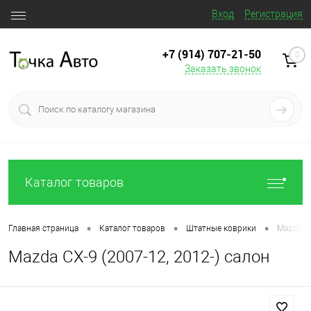
Вход
Регистрация
+7 (914) 707‒21‒50
0
Заказать звонок
Каталог товаров
•
•
•
Главная страница
Каталог товаров
Штатные коврики
Mazda CX
Mazda CX-9 (2007-12, 2012-) салон