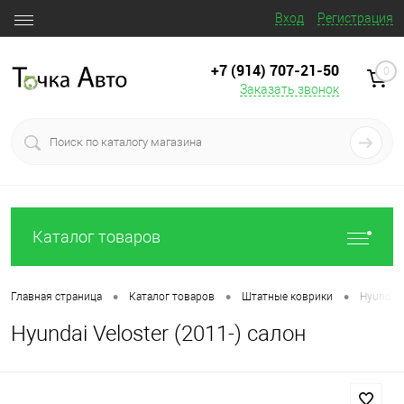
Вход
Регистрация
+7 (914) 707‒21‒50
0
Заказать звонок
Каталог товаров
•
•
•
Главная страница
Каталог товаров
Штатные коврики
Hyundai 
Hyundai Veloster (2011-) салон