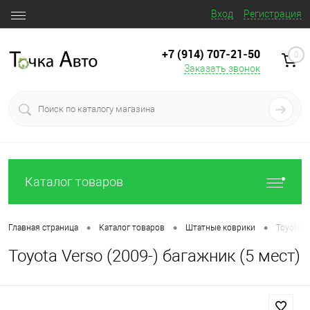
Вход
Регистрация
+7 (914) 707‒21‒50
0
Заказать звонок
Каталог товаров
•
•
•
Главная страница
Каталог товаров
Штатные коврики
Toyota V
Toyota Verso (2009-) багажник (5 мест)