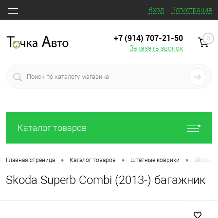
Вход
Регистрация
+7 (914) 707‒21‒50
0
Заказать звонок
Каталог товаров
•
•
•
Главная страница
Каталог товаров
Штатные коврики
Skoda Su
Skoda Superb Combi (2013-) багажник