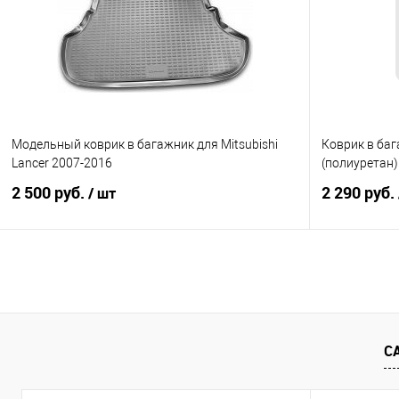
Купить в 1 клик
Сравнение
Купить в 1
В избранное
В наличии
В избранно
Модельный коврик в багажник для Mitsubishi
Коврик в баг
Lancer 2007-2016
(полиуретан)
2 500 руб.
2 290 руб.
/ шт
В корзину
Купить в 1 клик
Сравнение
Купить в 1
В избранное
Под заказ
В избранно
С