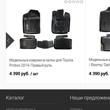
Модельные ко
Модельные коврики в салон для Toyota
/ Roomy/ Daih
Probox 2014- Правый руль
по н.в. Прав
4 390 руб.
4 390 руб.
/ шт
Каталог
Наши предложен
Автосигнализации и
Новинки