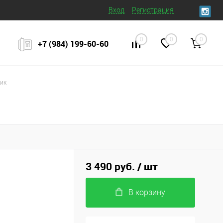
Вход
Регистрация
0
0
0
+7 (984) 199‒60‒60
ник
3 490 руб.
/ шт
В корзину