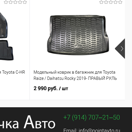
 Toyota C-HR
Модельный коврик в багажник для Toyota
П
Raize / Daihatsu Rocky 2019- ПРАВЫЙ РУЛЬ
I
2 990 руб.
1
/ шт
+7 (914) 707‒21‒50
Email:
info@pointavto.ru