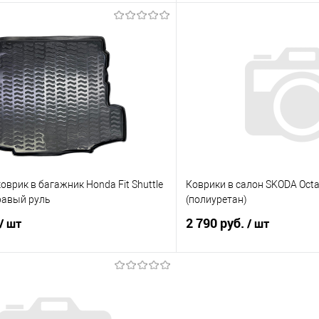
В корзину
В корз
 клик
Сравнение
Купить в 1 клик
е
Под заказ
В избранное
врик в багажник Honda Fit Shuttle
Коврики в салон SKODA Octav
равый руль
(полиуретан)
2 790 руб.
/ шт
/ шт
В корзину
В корз