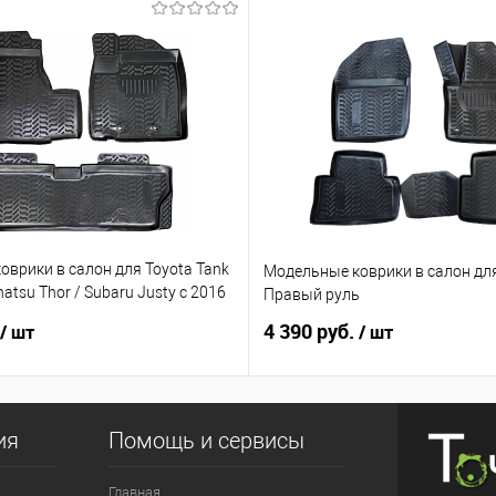
врики в салон для Toyota Tank
Модельные коврики в салон для
atsu Thor / Subaru Justy с 2016
Правый руль
ый руль
4 390 руб.
/ шт
/ шт
ия
Помощь и сервисы
Главная