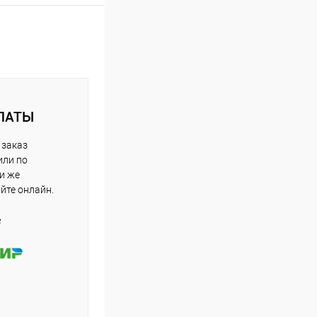
ЛАТЫ
 заказ
или по
ли же
айте онлайн.
е