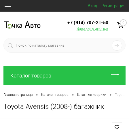
Вход
Регистрация
+7 (914) 707‒21‒50
0
Заказать звонок
Каталог товаров
•
•
•
Главная страница
Каталог товаров
Штатные коврики
Toyota A
Toyota Avensis (2008-) багажник