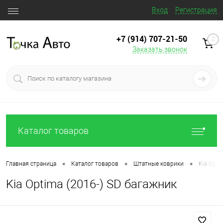
Вход
Регистрация
+7 (914) 707‒21‒50
0
Заказать звонок
Каталог товаров
•
•
•
Главная страница
Каталог товаров
Штатные коврики
Kia Opti
Kia Optima (2016-) SD багажник