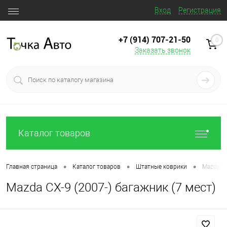
Вход
Регистрация
+7 (914) 707‒21‒50
0
Заказать звонок
Каталог товаров
•
•
•
Главная страница
Каталог товаров
Штатные коврики
Mazda CX
Mazda CX-9 (2007-) багажник (7 мест)