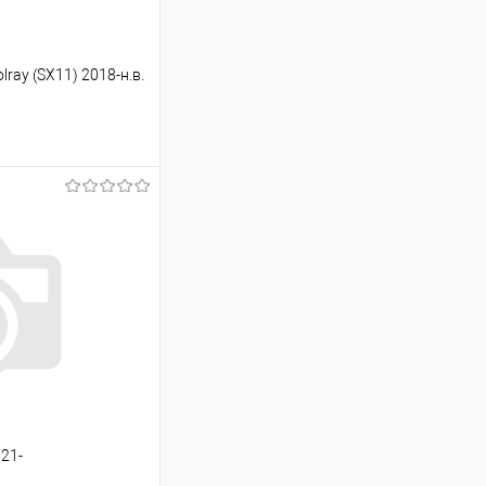
ray (SX11) 2018-н.в.
ину
Сравнение
Под заказ
021-