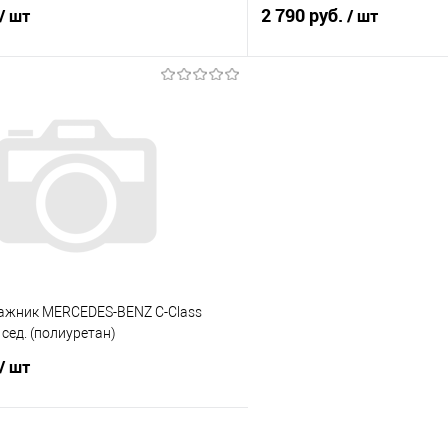
2 790 руб.
/ шт
/ шт
В корзину
В корз
 клик
Сравнение
Купить в 1 клик
е
Под заказ
В избранное
гажник MERCEDES-BENZ С-Class
 сед. (полиуретан)
/ шт