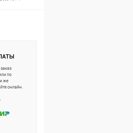
ЛАТЫ
 заказ
или по
ли же
айте онлайн.
е