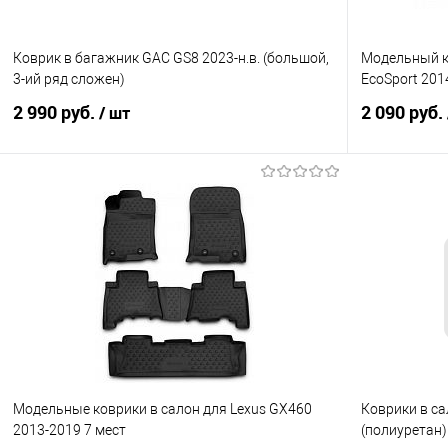
Коврик в багажник GAC GS8 2023-н.в. (большой,
Модельный к
3-ий ряд сложен)
EcoSport 201
2 990 руб.
2 090 руб.
/ шт
В корзину
Купить в 1 клик
Сравнение
Купить в 1
В избранное
Под заказ
В избранно
Модельные коврики в салон для Lexus GX460
Коврики в са
2013-2019 7 мест
(полиуретан)