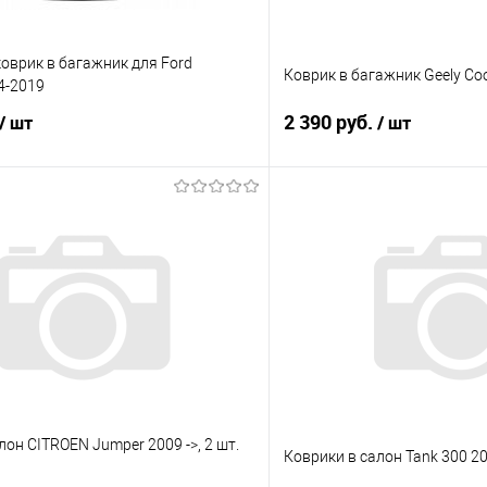
оврик в багажник для Ford
Коврик в багажник Geely Cool
4-2019
2 390 руб.
/ шт
/ шт
В корзину
В корз
 клик
Сравнение
Купить в 1 клик
е
Под заказ
В избранное
лон CITROEN Jumper 2009 ->, 2 шт.
Коврики в салон Tank 300 2