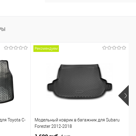
РЫ
Рекомендуем
ля Toyota C-
Модельный коврик в багажник для Subaru
М
Forester 2012-2018
P