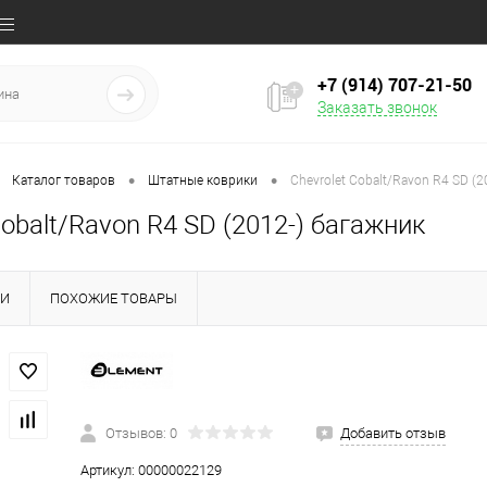
+7 (914) 707‒21‒50
Заказать звонок
•
•
Каталог товаров
Штатные коврики
Chevrolet Cobalt/Ravon R4 SD (2
Cobalt/Ravon R4 SD (2012-) багажник
КИ
ПОХОЖИЕ ТОВАРЫ
Отзывов: 0
Добавить отзыв
Артикул:
00000022129