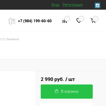
Вход
Регистрация
0
0
0
+7 (984) 199‒60‒60
012-) багажник
2 990 руб.
/ шт
В корзину