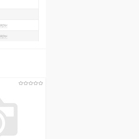
вары
вары