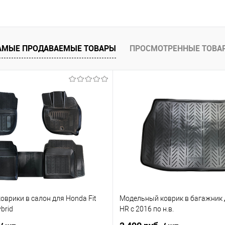
В корзину
 клик
Сравнение
е
Под заказ
АМЫЕ ПРОДАВАЕМЫЕ ТОВАРЫ
ПРОСМОТРЕННЫЕ ТОВА
врики в салон для Honda Fit
Модельный коврик в багажник д
brid
HR с 2016 по н.в.