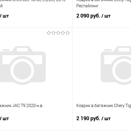
ый
Рестайлинг
2 090 руб.
/ шт
/ шт
В корзину
В корз
 клик
Сравнение
Купить в 1 клик
е
Под заказ
В избранное
ажник JAC T9 2020-н.в.
Коврик в багажник Chery Tig
2 190 руб.
/ шт
/ шт