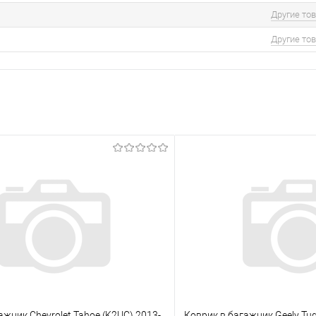
Другие то
Другие то
ажник Chevrolet Tahoe (K2UC) 2013-
Коврик в багажник Geely Tug