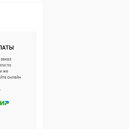
ЛАТЫ
 заказ
или по
ли же
айте онлайн.
е