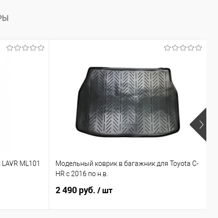
РЫ
Х
 LAVR ML101
Модельный коврик в багажник для Toyota C-
М
HR с 2016 по н.в.
C
2 490 руб.
3
/ шт