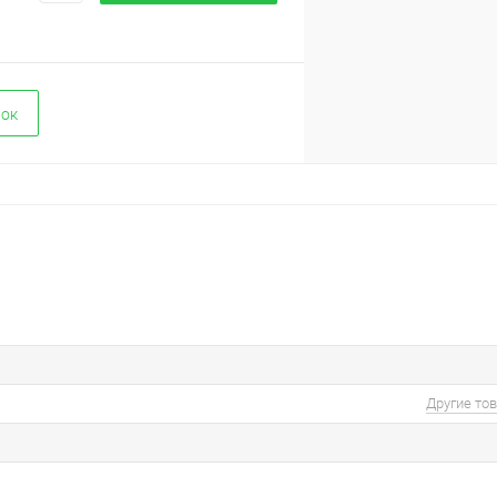
вок
Другие то