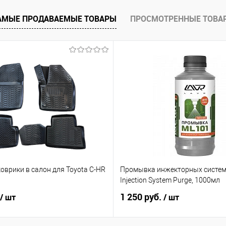
е
Под заказ
АМЫЕ ПРОДАВАЕМЫЕ ТОВАРЫ
ПРОСМОТРЕННЫЕ ТОВА
оврики в салон для Toyota C-HR
Промывка инжекторных систем
ь
Injection System Purge, 1000мл
1 250 руб.
/ шт
/ шт