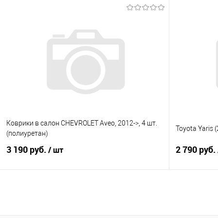
В корзину
Купить в 1 клик
Сравнение
Купить в 1
В избранное
Под заказ
В избранно
Коврики в салон CHEVROLET Aveo, 2012->, 4 шт.
Toyota Yaris 
(полиуретан)
3 190 руб.
2 790 руб.
/ шт
В корзину
Купить в 1 клик
Сравнение
Купить в 1