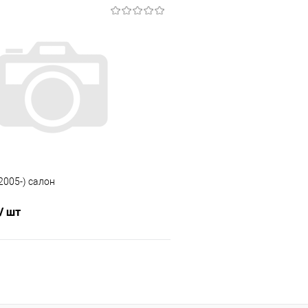
В корзину
В корз
 клик
Сравнение
Купить в 1 клик
е
Под заказ
В избранное
(2005-) салон
/ шт
В корзину
 клик
Сравнение