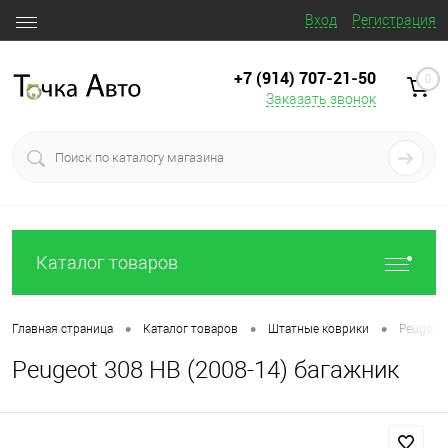
Вход
Регистрация
+7 (914) 707‒21‒50
0
Заказать звонок
Каталог товаров
•
•
•
Главная страница
Каталог товаров
Штатные коврики
Peugeot 
Peugeot 308 HB (2008-14) багажник