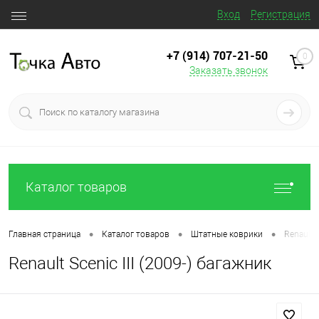
Вход
Регистрация
+7 (914) 707‒21‒50
0
Заказать звонок
Каталог товаров
•
•
•
Главная страница
Каталог товаров
Штатные коврики
Renault S
Renault Scenic III (2009-) багажник