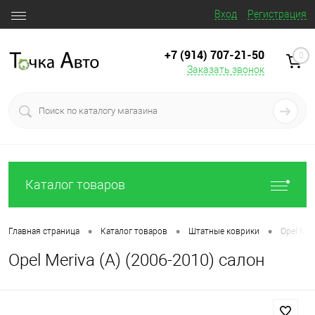
Вход
Регистрация
+7 (914) 707‒21‒50
0
Заказать звонок
Каталог товаров
•
•
•
Главная страница
Каталог товаров
Штатные коврики
Opel Mer
Opel Meriva (A) (2006-2010) салон