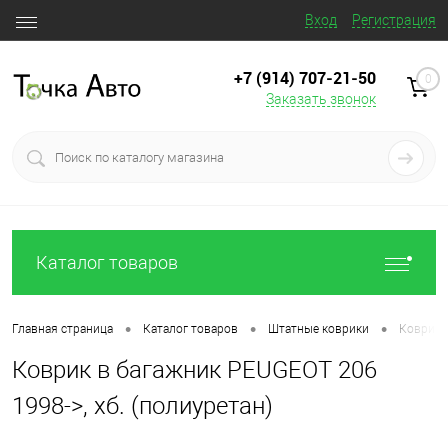
Вход
Регистрация
+7 (914) 707‒21‒50
0
Заказать звонок
Каталог товаров
•
•
•
Главная страница
Каталог товаров
Штатные коврики
Коврик в
Коврик в багажник PEUGEOT 206
1998->, хб. (полиуретан)