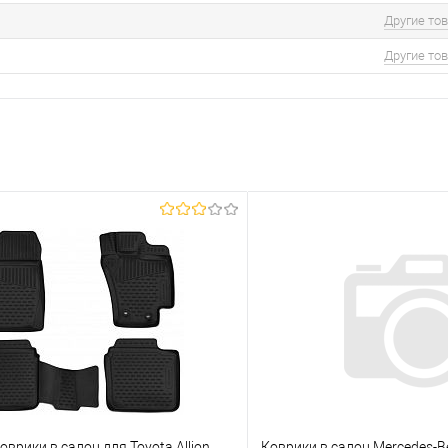
Другие то
Другие то
врики в салон для Toyota Allion
Коврики в салон Mercedes-Be