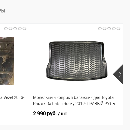
РЫ
 Vezel 2013-
Модельный коврик в багажник для Toyota
М
Raize / Daihatsu Rocky 2019- ПРАВЫЙ РУЛЬ
П
2 990 руб.
4
/ шт