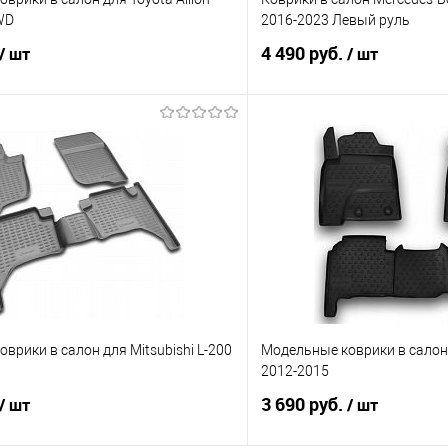
WD
2016-2023 Левый руль
4 490 руб.
/ шт
/ шт
В корзину
В корз
 клик
Сравнение
Купить в 1 клик
е
В наличии
В избранное
врики в салон для Mitsubishi L-200
Модельные коврики в салон
2012-2015
3 690 руб.
/ шт
/ шт