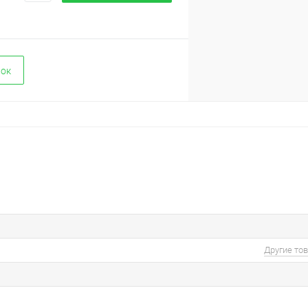
вок
Другие то