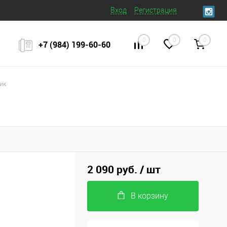
Вход
Регистрация
0
0
0
+7 (984) 199‒60‒60
ик
2 090 руб.
/ шт
В корзину