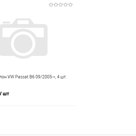
В корзину
В корз
 клик
Сравнение
Купить в 1 клик
е
Под заказ
В избранное
лон VW Passat B6 09/2005->, 4 шт.
/ шт
В корзину
 клик
Сравнение