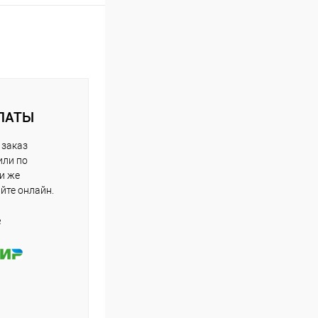
ЛАТЫ
 заказ
или по
ли же
айте онлайн.
е