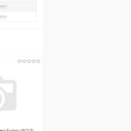
вары
вары
nz E-class (W213)