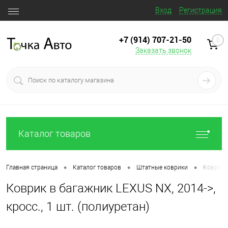
Вход
Регистрация
+7 (914) 707‒21‒50
0
Заказать звонок
Каталог товаров
•
•
•
Главная страница
Каталог товаров
Штатные коврики
Коврик в
Коврик в багажник LEXUS NX, 2014->,
кросс., 1 шт. (полиуретан)