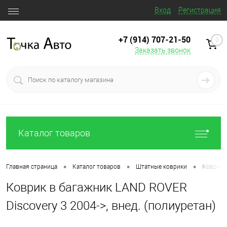
Вход
Регистрация
+7 (914) 707‒21‒50
0
Заказать звонок
Каталог товаров
•
•
•
Главная страница
Каталог товаров
Штатные коврики
Коврик в
Коврик в багажник LAND ROVER
Discovery 3 2004->, внед. (полиуретан)