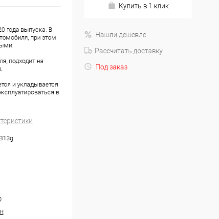
Купить в 1 клик
20 года выпуска. В
Нашли дешевле
томобиля, при этом
ными.
Рассчитать доставку
я, подходит на
Под заказ
.
ется и укладывается
эксплуатироваться в
ктеристики
.B13g
0
н