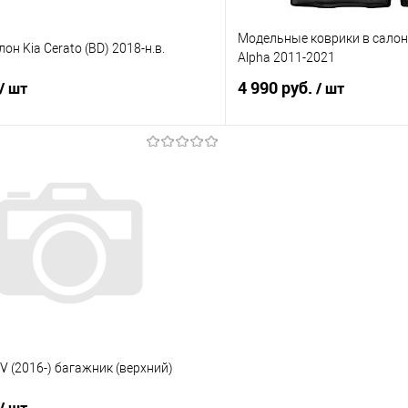
Модельные коврики в салон 
он Kia Cerato (BD) 2018-н.в.
Alpha 2011-2021
4 990 руб.
/ шт
/ шт
В корзину
В корз
 клик
Сравнение
Купить в 1 клик
е
Под заказ
В избранное
IV (2016-) багажник (верхний)