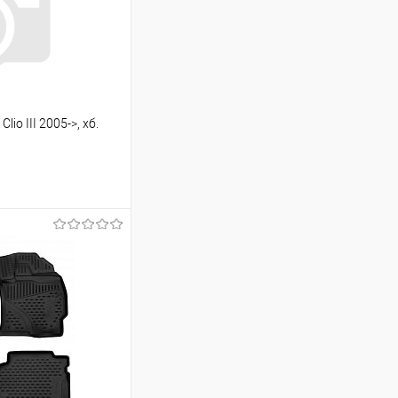
io III 2005->, хб.
ину
Сравнение
Под заказ