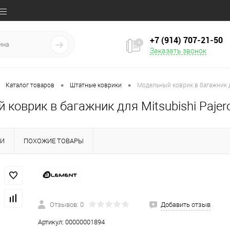
+7 (914) 707‒21‒50
Заказать звонок
•
•
Каталог товаров
Штатные коврики
Модельный коврик в багажник д
коврик в багажник для Mitsubishi Pajer
КИ
ПОХОЖИЕ ТОВАРЫ
Отзывов: 0
Добавить отзыв
Артикул:
00000001894