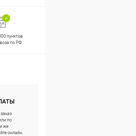
000 пунктов
Весь ассортимент
воза по РФ
сертифицирован
ЛАТЫ
 заказ
или по
ли же
айте онлайн.