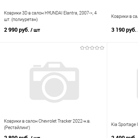
Коврики 3D в салон HYUNDAI Elantra, 2007->, 4
Коврики в сал
шт. (полиуретан)
2 990 руб.
3 190 руб.
/ шт
В корзину
Купить в 1 клик
Сравнение
Купить в 1
В избранное
Под заказ
В избранно
Коврики в салон Chevrolet Tracker 2022-н.в.
Kia Sportage 
(Рестайлинг)
2 890 руб.
2 490 руб.