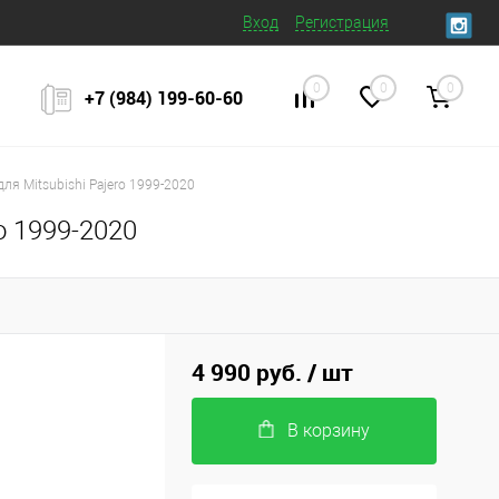
Вход
Регистрация
0
0
0
+7 (984) 199‒60‒60
ля Mitsubishi Pajero 1999-2020
o 1999-2020
4 990 руб.
/ шт
В корзину