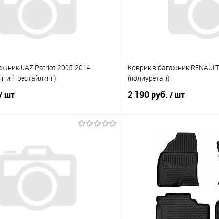
ажник UAZ Patriot 2005-2014
Коврик в багажник RENAULT Cl
г и 1 рестайлинг)
(полиуретан)
2 190 руб.
/ шт
/ шт
В корзину
В корз
 клик
Сравнение
Купить в 1 клик
е
Под заказ
В избранное