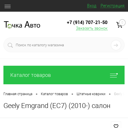
Вход
Регистрация
+7 (914) 707‒21‒50
0
Заказать звонок
Каталог товаров
•
•
•
Главная страница
Каталог товаров
Штатные коврики
Geely Em
Geely Emgrand (EC7) (2010-) салон