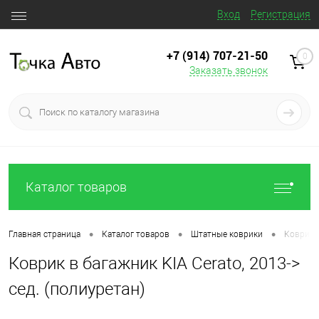
Вход
Регистрация
+7 (914) 707‒21‒50
0
Заказать звонок
Каталог товаров
•
•
•
Главная страница
Каталог товаров
Штатные коврики
Коврик в
Коврик в багажник KIA Cerato, 2013->
сед. (полиуретан)