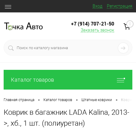
Вход
Регистрация
+7 (914) 707‒21‒50
0
Заказать звонок
Каталог товаров
•
•
•
Главная страница
Каталог товаров
Штатные коврики
Коврик в
Коврик в багажник LADA Kalina, 2013-
>, хб., 1 шт. (полиуретан)