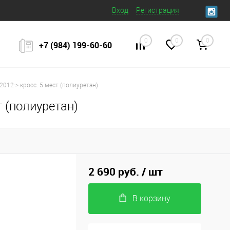
Вход
Регистрация
0
0
0
+7 (984) 199‒60‒60
2012-> кросс. 5 мест (полиуретан)
т (полиуретан)
2 690 руб.
/ шт
В корзину