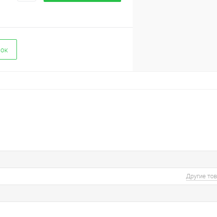
вок
Другие то