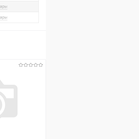
вары
вары