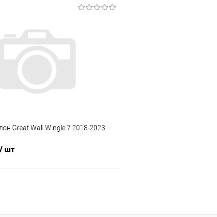
В корзину
В корз
 клик
Сравнение
Купить в 1 клик
е
Под заказ
В избранное
лон Great Wall Wingle 7 2018-2023
/ шт
В корзину
 клик
Сравнение