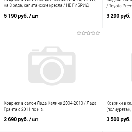
на 3 ряда, капитанские кресла / НЕ ГИБРИД
/ Toyota Pre
Правый руль
5 190 руб.
3 290 руб.
/ шт
В корзину
Купить в 1 клик
Сравнение
Купить в 1
В избранное
Под заказ
В избранно
Коврики в салон Лада Калина 2004-2013 / Лада
Коврики в са
Гранта с 2011 по н.в.
(полиуретан,
2 690 руб.
3 500 руб.
/ шт