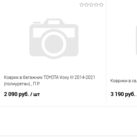
В корзину
Купить в 1 клик
Сравнение
Купить в 1
В избранное
Под заказ
В избранно
Коврик в багажник TOYOTA Voxy III 2014-2021
Коврики в са
(полиуретан)., П.Р.
2 090 руб.
3 190 руб.
/ шт
В корзину
Купить в 1 клик
Сравнение
Купить в 1