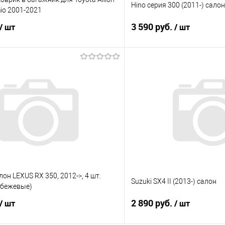
Hino серия 300 (2011-) салон
mio 2001-2021
3 590 руб.
/ шт
/ шт
В корзину
В корз
 клик
Сравнение
Купить в 1 клик
е
Под заказ
В избранное
лон LEXUS RX 350, 2012->, 4 шт.
Suzuki SX4 II (2013-) салон
 бежевые)
2 890 руб.
/ шт
/ шт