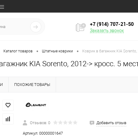
+7 (914) 707‒21‒50
Заказать звонок
•
•
Каталог товаров
Штатные коврики
Коврик в багажник KIA Sorento, 
агажник KIA Sorento, 2012-> кросс. 5 мес
КИ
ПОХОЖИЕ ТОВАРЫ
Отзывов: 0
Добавить отзыв
Артикул:
00000001647