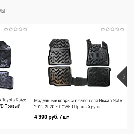
РЫ
 Toyota Raize
Модельные коврики в салон для Nissan Note
М
4WD Правый
2012-2020 E-POWER Правый руль
N
4 390 руб.
4
/ шт