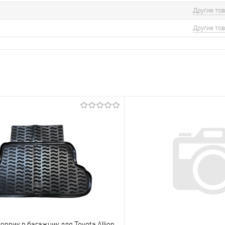
Другие то
Другие то
врик в багажник для Toyota Allion