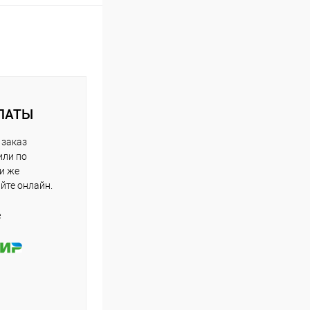
ЛАТЫ
 заказ
или по
ли же
айте онлайн.
е