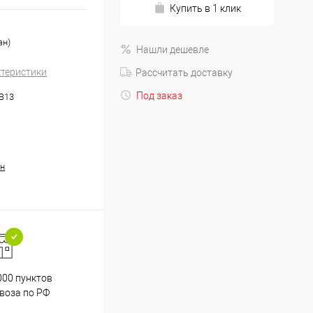
Купить в 1 клик
ан)
Нашли дешевле
ктеристики
Рассчитать доставку
Под заказ
.B13
н
000 пунктов
Весь ассортимент
воза по РФ
сертифицирован