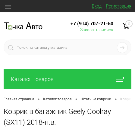
Вход
Регистрация
+7 (914) 707‒21‒50
0
Заказать звонок
Каталог товаров
•
•
•
Главная страница
Каталог товаров
Штатные коврики
Коврик в
Коврик в багажник Geely Coolray
(SX11) 2018-н.в.