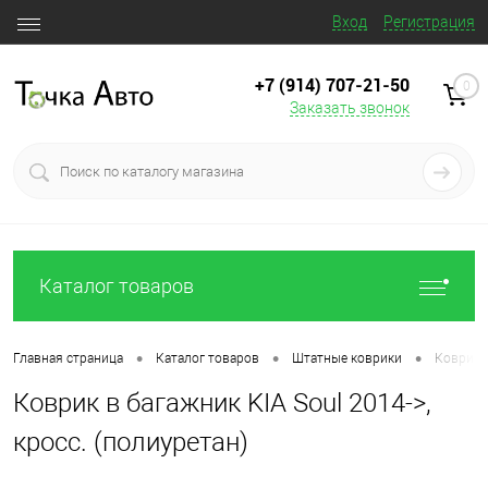
Вход
Регистрация
+7 (914) 707‒21‒50
0
Заказать звонок
Каталог товаров
•
•
•
Главная страница
Каталог товаров
Штатные коврики
Коврик в
Коврик в багажник KIA Soul 2014->,
кросс. (полиуретан)