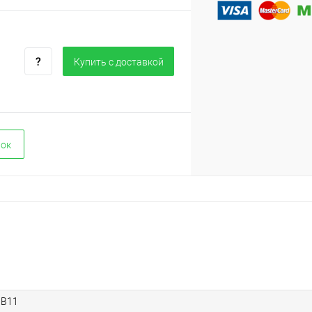
Купить c доставкой
вок
9B11