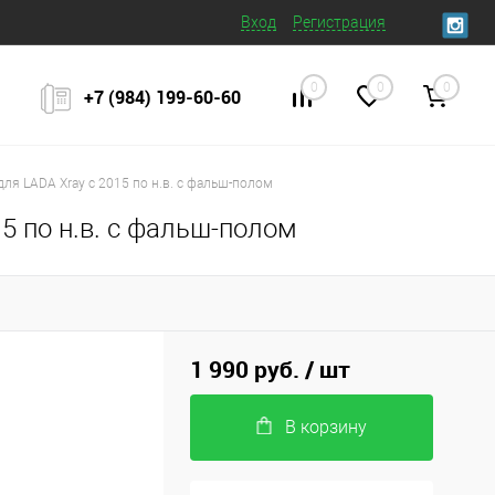
Вход
Регистрация
0
0
0
+7 (984) 199‒60‒60
ля LADA Xray с 2015 по н.в. с фальш-полом
5 по н.в. с фальш-полом
1 990 руб.
/ шт
В корзину