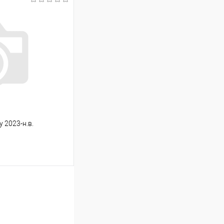
ину
Сравнение
Под заказ
y 2023-н.в.
ину
Сравнение