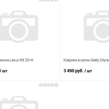
В корзину
В корз
 клик
Сравнение
Купить в 1 клик
е
Под заказ
В избранное
ажник Lexus NX 2014-
Коврики в салон Geely Cityra
3 490 руб.
/ шт
/ шт
В корзину
В корз
 клик
Сравнение
Купить в 1 клик