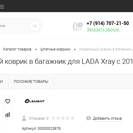
+7 (914) 707‒21‒50
Заказать звонок
•
•
Каталог товаров
Штатные коврики
Модельный коврик в багажник д
коврик в багажник для LADA Xray с 201
КИ
ПОХОЖИЕ ТОВАРЫ
Отзывов: 0
Добавить отзыв
Артикул:
00000023878