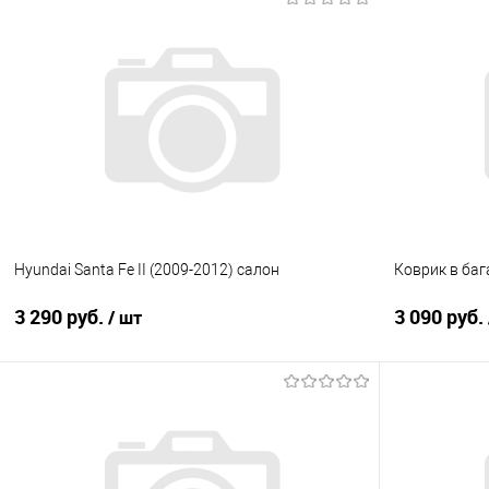
В корзину
Купить в 1 клик
Сравнение
Купить в 1
В избранное
Под заказ
В избранно
Hyundai Santa Fe II (2009-2012) салон
Коврик в баг
3 290 руб.
3 090 руб.
/ шт
В корзину
Купить в 1 клик
Сравнение
Купить в 1