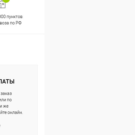
000 пунктов
Весь ассортимент
воза по РФ
сертифицирован
ЛАТЫ
 заказ
или по
ли же
айте онлайн.
е