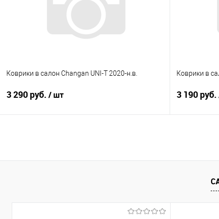
В избранное
Под заказ
В избранно
Коврики в салон Changan UNI-T 2020-н.в.
Коврики в са
3 290 руб.
3 190 руб.
/ шт
В корзину
Купить в 1 клик
Сравнение
Купить в 1
В избранное
Под заказ
В избранно
С