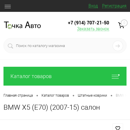
Вход
Регистрация
+7 (914) 707‒21‒50
0
Заказать звонок
Каталог товаров
•
•
•
Главная страница
Каталог товаров
Штатные коврики
BMW X5 (
BMW X5 (E70) (2007-15) салон