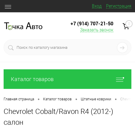
Вход
Регистрация
+7 (914) 707‒21‒50
0
Заказать звонок
Каталог товаров
•
•
•
Главная страница
Каталог товаров
Штатные коврики
Chevrole
Chevrolet Cobalt/Ravon R4 (2012-)
салон