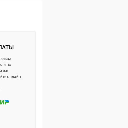
ЛАТЫ
 заказ
или по
ли же
айте онлайн.
е