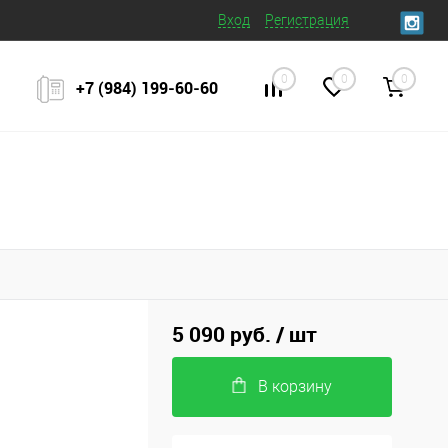
Вход
Регистрация
0
0
0
+7 (984) 199‒60‒60
5 090 руб.
/ шт
В корзину