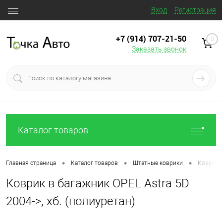
Вход
Регистрация
+7 (914) 707‒21‒50
0
Заказать звонок
Каталог товаров
•
•
•
Главная страница
Каталог товаров
Штатные коврики
Коврик в
Коврик в багажник OPEL Astra 5D
2004->, хб. (полиуретан)