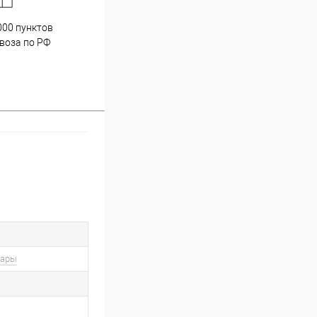
000 пунктов
Весь ассортимент
воза по РФ
сертифицирован
вары