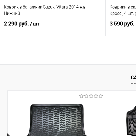
Коврик в багажник Suzuki Vitara 2014-н.в.
Коврики в сал
Нижний
Кросс., 4 шт.
2 290 руб.
3 590 руб.
/ шт
В корзину
Купить в 1 клик
Сравнение
Купить в 1
В избранное
Под заказ
В избранно
С