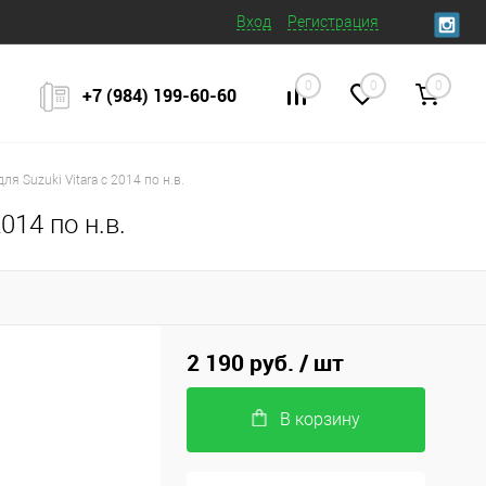
Вход
Регистрация
0
0
0
+7 (984) 199‒60‒60
я Suzuki Vitara с 2014 по н.в.
014 по н.в.
2 190 руб.
/ шт
В корзину