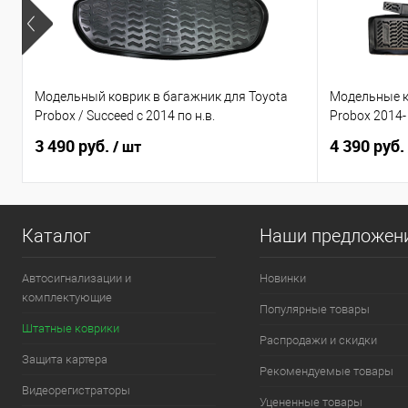
Модельный коврик в багажник для Toyota
Модельные к
Probox / Succeed с 2014 по н.в.
Probox 2014
3 490 руб.
4 390 руб.
/ шт
Каталог
Наши предложен
Автосигнализации и
Новинки
комплектующие
Популярные товары
Штатные коврики
Распродажи и скидки
Защита картера
Рекомендуемые товары
Видеорегистраторы
Уцененные товары