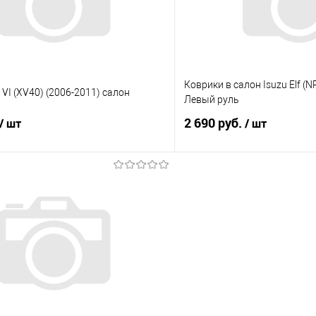
Коврики в салон Isuzu Elf (N
 VI (XV40) (2006-2011) салон
Левый руль
2 690 руб.
/ шт
/ шт
В корзину
В корз
 клик
Сравнение
Купить в 1 клик
е
Под заказ
В избранное