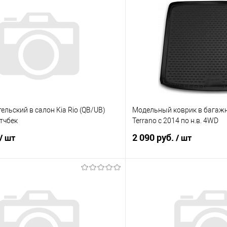
ельский в салон Kia Rio (QB/UB)
Модельный коврик в багажн
тчбек
Terrano с 2014 по н.в. 4WD
2 090 руб.
/ шт
/ шт
В корзину
В корз
 клик
Сравнение
Купить в 1 клик
е
Под заказ
В избранное