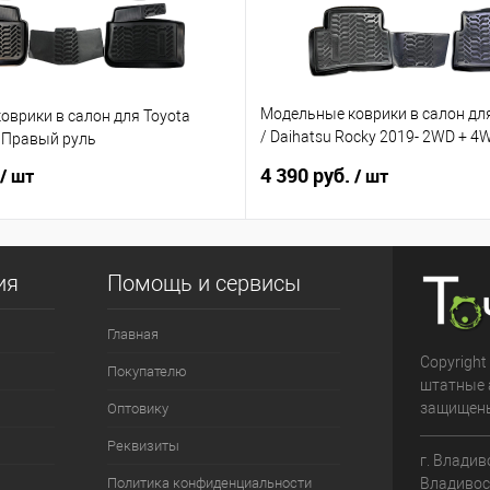
Модельные коврики в салон для
оврики в салон для Toyota
/ Daihatsu Rocky 2019- 2WD + 
- Правый руль
руль
4 390 руб.
/ шт
/ шт
ия
Помощь и сервисы
Главная
Copyright
Покупателю
штатные 
защищен
Оптовику
Реквизиты
г. Владив
Владивос
Политика конфиденциальности