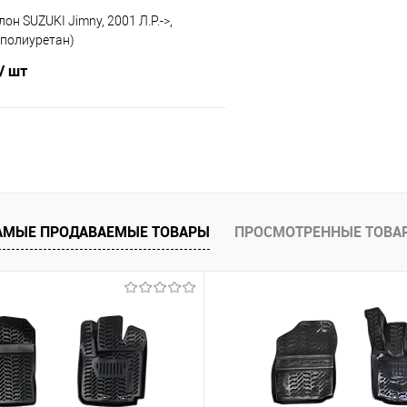
он SUZUKI Jimny, 2001 Л.Р.->,
 (полиуретан)
/ шт
В корзину
 клик
Сравнение
е
Под заказ
АМЫЕ ПРОДАВАЕМЫЕ ТОВАРЫ
ПРОСМОТРЕННЫЕ ТОВА