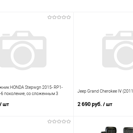
ажник HONDA Stepwgn 2015- RP1-
Jeep Grand Cherokee IV (201
-6 поколение, со сложенным 3
уретан)
2 690 руб.
/ шт
/ шт
В корзину
В корз