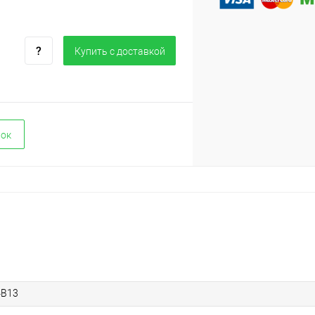
Купить c доставкой
вок
4B13