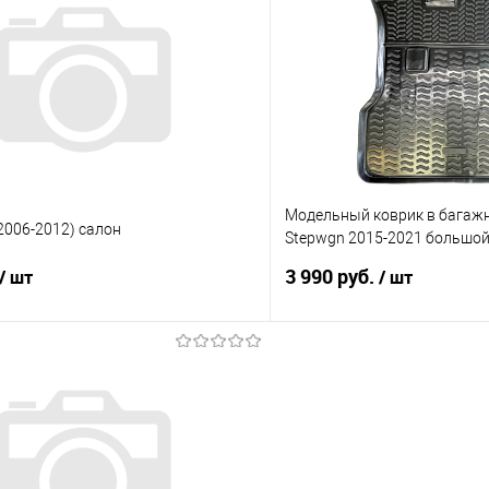
 клик
Сравнение
Купить в 1 клик
е
В наличии
В избранное
Модельный коврик в багаж
2006-2012) салон
Stepwgn 2015-2021 большо
третьем ряде
3 990 руб.
/ шт
/ шт
В корзину
В корз
 клик
Сравнение
Купить в 1 клик
е
Под заказ
В избранное