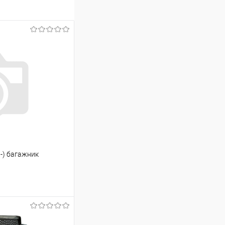
1-) багажник
ину