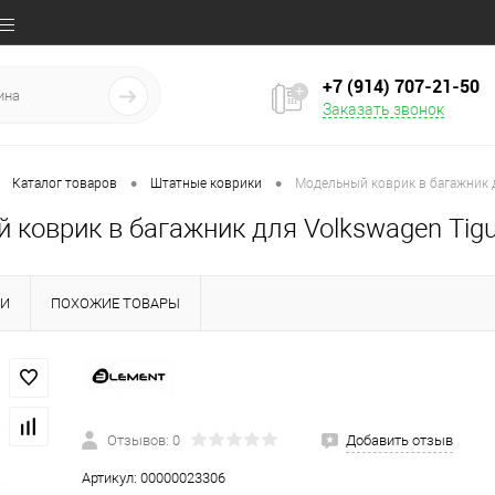
+7 (914) 707‒21‒50
Заказать звонок
•
•
Каталог товаров
Штатные коврики
Модельный коврик в багажник дл
коврик в багажник для Volkswagen Tigua
КИ
ПОХОЖИЕ ТОВАРЫ
Отзывов: 0
Добавить отзыв
Артикул:
00000023306