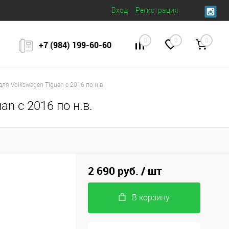
Вход
Регистрация
0
0
0
+7 (984) 199‒60‒60
я Volkswagen Tiguan с 2016 по н.в.
n с 2016 по н.в.
2 690 руб.
/ шт
В корзину