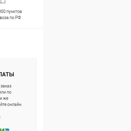
000 пунктов
Весь ассортимент
воза по РФ
сертифицирован
ЛАТЫ
 заказ
или по
ли же
айте онлайн.
е