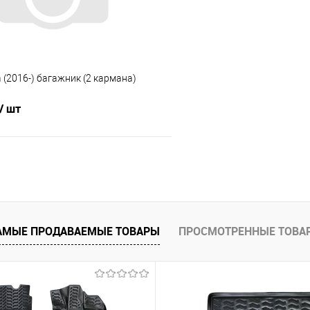
a (2016-) багажник (2 кармана)
/ шт
В корзину
 клик
Сравнение
е
Под заказ
АМЫЕ ПРОДАВАЕМЫЕ ТОВАРЫ
ПРОСМОТРЕННЫЕ ТОВА