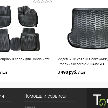
оврики в салон для Honda Vezel
Модельный коврик в багажник 
Probox / Succeed с 2014 по н.в.
3 490 руб.
/ шт
/ шт
ия
Помощь и сервисы
Главная