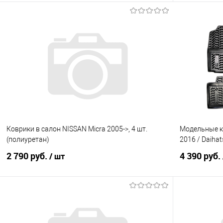
В корзину
Купить в 1 клик
Сравнение
Купить в 1
В избранное
Под заказ
В избранно
Коврики в салон NISSAN Micra 2005->, 4 шт.
Модельные ко
(полиуретан)
2016 / Daiha
2 790 руб.
4 390 руб.
/ шт
В корзину