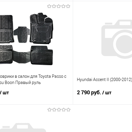
В корзину
В корз
 клик
Сравнение
Купить в 1 клик
е
Под заказ
В избранное
врики в салон для Toyota Passo с
Hyundai Accent II (2000-201
tsu Boon Правый руль
2 790 руб.
/ шт
/ шт
В корзину
В корз