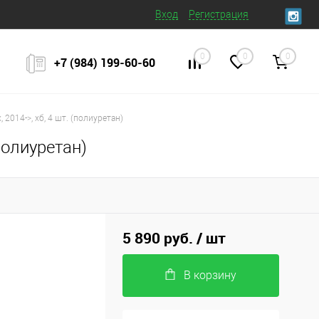
Вход
Регистрация
0
0
0
+7 (984) 199‒60‒60
2014->, хб, 4 шт. (полиуретан)
полиуретан)
5 890 руб.
/ шт
В корзину