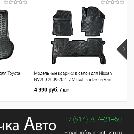
Х
для Toyota
Модельные коврики в салон для Nissan
З
NV200 2009-2021 / Mitsubishi Delica Van
2
4 390 руб.
4
/ шт
+7 (914) 707‒21‒50
Email:
info@pointavto.ru