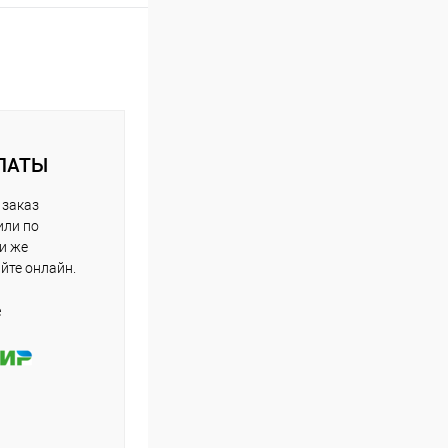
ЛАТЫ
 заказ
или по
ли же
айте онлайн.
е