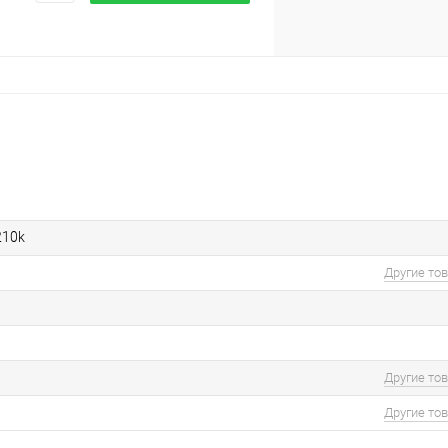
210k
Другие то
Другие то
Другие то