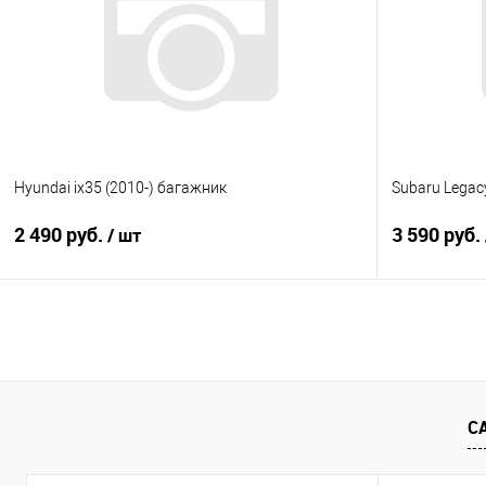
Купить в 1 клик
Сравнение
Купить в 1
В избранное
Под заказ
В избранно
Hyundai ix35 (2010-) багажник
Subaru Legac
2 490 руб.
3 590 руб.
/ шт
В корзину
Купить в 1 клик
Сравнение
Купить в 1
В избранное
Под заказ
В избранно
С