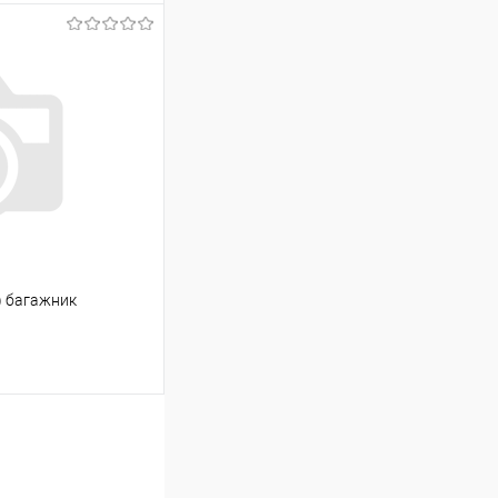
ину
Сравнение
Под заказ
2) багажник
ину