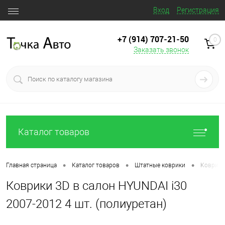
Вход
Регистрация
+7 (914) 707‒21‒50
0
Заказать звонок
Каталог товаров
•
•
•
Главная страница
Каталог товаров
Штатные коврики
Коврики 
Коврики 3D в салон HYUNDAI i30
2007-2012 4 шт. (полиуретан)