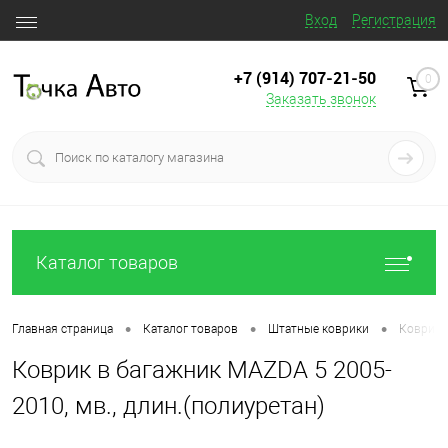
Вход
Регистрация
+7 (914) 707‒21‒50
0
Заказать звонок
Каталог товаров
•
•
•
Главная страница
Каталог товаров
Штатные коврики
Коврик в
Коврик в багажник MAZDA 5 2005-
2010, мв., длин.(полиуретан)