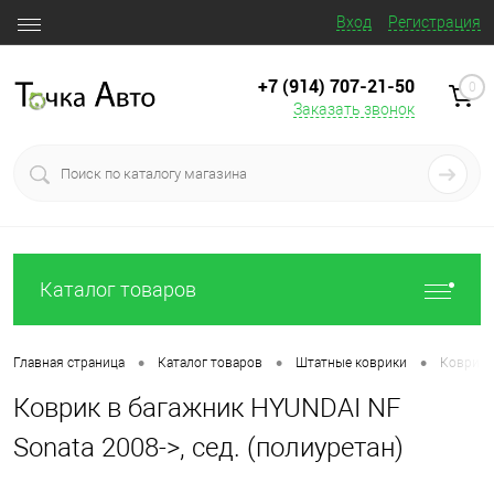
Вход
Регистрация
+7 (914) 707‒21‒50
0
Заказать звонок
Каталог товаров
•
•
•
Главная страница
Каталог товаров
Штатные коврики
Коврик в
Коврик в багажник HYUNDAI NF
Sonata 2008->, сед. (полиуретан)