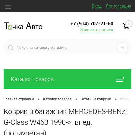
Вход
Регистрация
+7 (914) 707‒21‒50
0
Заказать звонок
Каталог товаров
•
•
•
Главная страница
Каталог товаров
Штатные коврики
Коврик 
Коврик в багажник MERCEDES-BENZ
G-Class W463 1990->, внед.
(полиуретан)