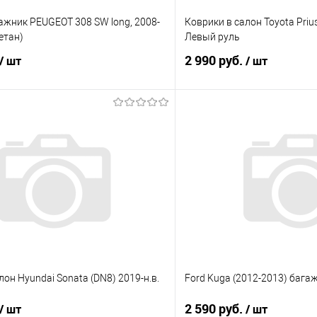
ажник PEUGEOT 308 SW long, 2008-
Коврики в салон Toyota Priu
ретан)
Левый руль
2 990 руб.
/ шт
/ шт
В корзину
В корз
 клик
Сравнение
Купить в 1 клик
е
Под заказ
В избранное
лон Hyundai Sonata (DN8) 2019-н.в.
Ford Kuga (2012-2013) бага
2 590 руб.
/ шт
/ шт