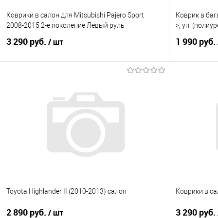
Коврики в салон для Mitsubishi Pajero Sport
Коврик в баг
2008-2015 2-е поколение Левый руль
>, ун. (полиу
3 290 руб.
1 990 руб.
/ шт
В корзину
Купить в 1 клик
Сравнение
Купить в 1
В избранное
Под заказ
В избранно
Toyota Highlander II (2010-2013) салон
Коврики в са
2 890 руб.
3 290 руб.
/ шт