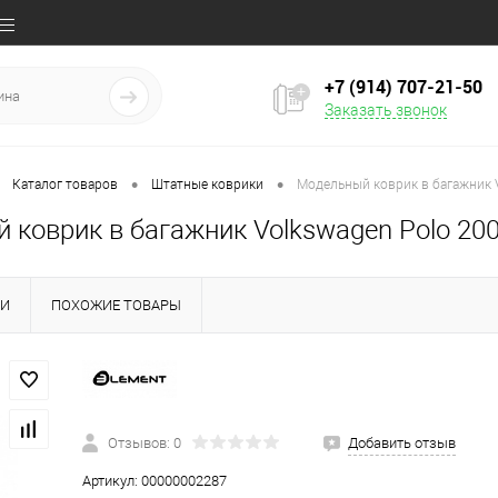
+7 (914) 707‒21‒50
Заказать звонок
•
•
Каталог товаров
Штатные коврики
Модельный коврик в багажник 
 коврик в багажник Volkswagen Polo 20
КИ
ПОХОЖИЕ ТОВАРЫ
Отзывов: 0
Добавить отзыв
Артикул:
00000002287