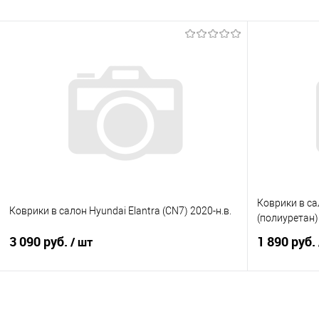
В корзину
Купить в 1 клик
Сравнение
Купить в 1
В избранное
Под заказ
В избранно
Коврики в са
Коврики в салон Hyundai Elantra (CN7) 2020-н.в.
(полиуретан)
3 090 руб.
1 890 руб.
/ шт
В корзину