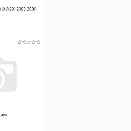
s (XW20) 2003-2009
ину
Сравнение
Под заказ
жник