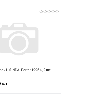
В корзину
В корз
 клик
Сравнение
Купить в 1 клик
е
Под заказ
В избранное
лон HYUNDAI Porter 1996->, 2 шт.
/ шт
В корзину