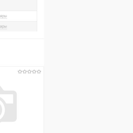
вары
вары