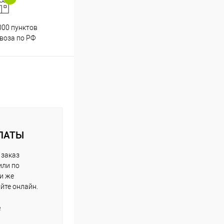
000 пунктов
Весь ассортимент
воза по РФ
сертифицирован
ЛАТЫ
 заказ
или по
ли же
айте онлайн.
е