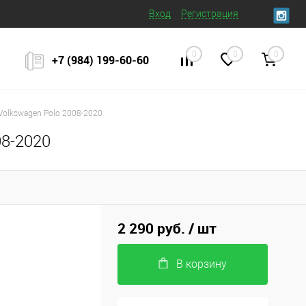
Вход
Регистрация
0
0
0
+7 (984) 199‒60‒60
Volkswagen Polo 2008-2020
08-2020
2 290 руб.
/ шт
В корзину