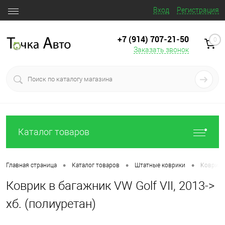
Вход
Регистрация
+7 (914) 707‒21‒50
0
Заказать звонок
Каталог товаров
•
•
•
Главная страница
Каталог товаров
Штатные коврики
Коврик в
Коврик в багажник VW Golf VII, 2013->
хб. (полиуретан)