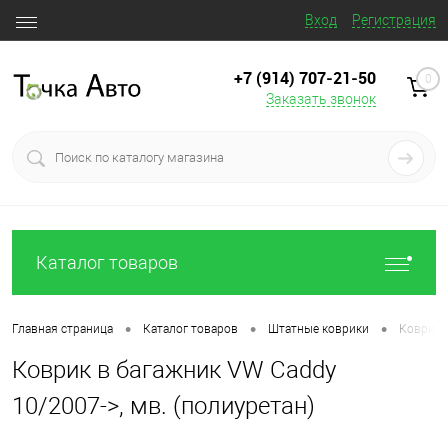
Вход
Регистрация
+7 (914) 707‒21‒50
0
Заказать звонок
Каталог товаров
•
•
•
Главная страница
Каталог товаров
Штатные коврики
Коврик в
Коврик в багажник VW Caddy
10/2007->, мв. (полиуретан)